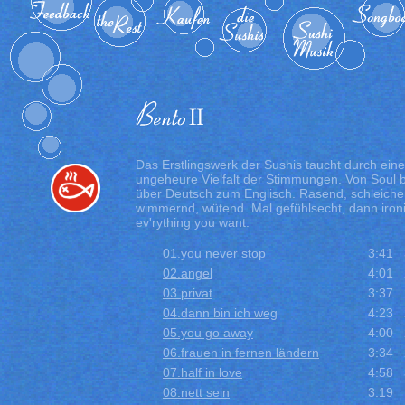
Das Erstlingswerk der Sushis taucht durch eine
ungeheure Vielfalt der Stimmungen. Von Soul 
über Deutsch zum Englisch. Rasend, schleiche
wimmernd, wütend. Mal gefühlsecht, dann ironi
ev'rything you want.
01.you never stop
3:41
02.angel
4:01
03.privat
3:37
04.dann bin ich weg
4:23
05.you go away
4:00
06.frauen in fernen ländern
3:34
07.half in love
4:58
08.nett sein
3:19