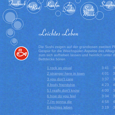
Die Sushi zeigen auf der grandiosen zweiten Pla
Gespür für die Weichspüler-Aspekte des Alltag
zum sich aufheben lassen und heimlich unter d
Bettdecke hören.
1.rock as usual
3:41
3
2.stranger here in town
4:01
3
3.you don't care
3:37
3
4.body friendship
4:23
4
5.I really don't know
4:00
3
6.how do you feel
3:34
3
7.i'm gonna die
4:58
4
8.leichtes leben
3:19
3